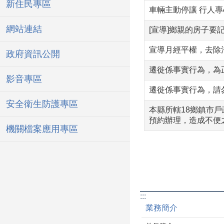
新住民專區
車輛主動停讓 行人
網站連結
[宣導]鄉親的房子要
宣導月經平權，去除
政府資訊公開
遷徙係事實行為，為
影音專區
遷徙係事實行為，請
安全衛生防護專區
本縣所轄18鄉鎮市
預約辦理，造成不便
機關檔案應用專區
:::
業務簡介