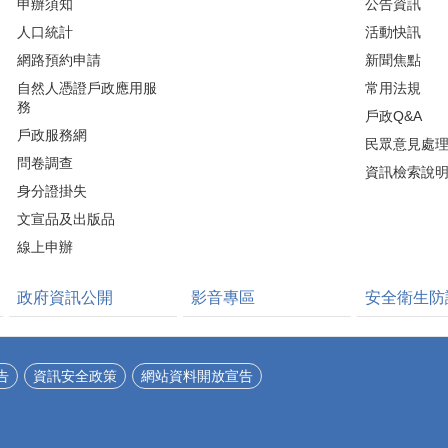
申辦須知
公告資訊
人口統計
活動快訊
網路預約申請
新聞焦點
自然人憑證戶政應用服
常用法規
務
戶政Q&A
戶政服務網
民眾意見處
問卷調查
資訊檢索說
身分證掛失
文宣品及出版品
線上申辦
政府資訊公開
影音專區
安全衛生防
告
資訊安全政策
網站資料開放宣告