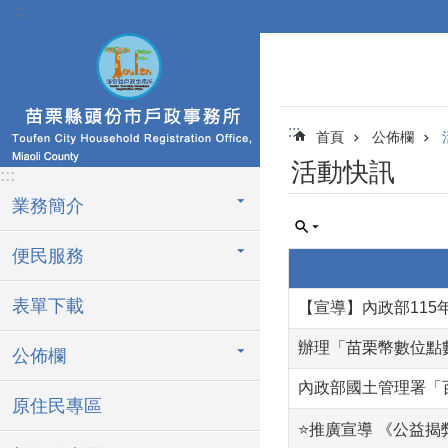
:::
跳到主要內容區塊
:::
首頁
公佈欄
活動快訊
:::
業務簡介
便民服務
表單下載
【宣導】內政部115
辦理「苗栗幣數位點
公佈欄
內政部國土管理署「
原住民專區
⭐推廣宣導 《公益揭