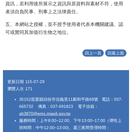
資訊，若利用後所展示之資訊與原資料與素材不符，使用
者須自負民事、刑事上之法律責任。
五、本網站之授權，並不授予使用者代表本機關建議、認
可或贊同其加值衍生物之地位。
回上一頁
回最上面
:::
更新日期
115-07-29
瀏覽人次
171
35152苗栗縣頭份市信義里11鄰和平路68號 電話：037-
665732 傳真：037-691823 電子信箱：
ah3870@ems.miaoli.gov.tw
服務時間：上午8:00~12:00、下午13:00~17:00（彈性上
班時間：中午12:00~13:00)、週三夜間受理時間：