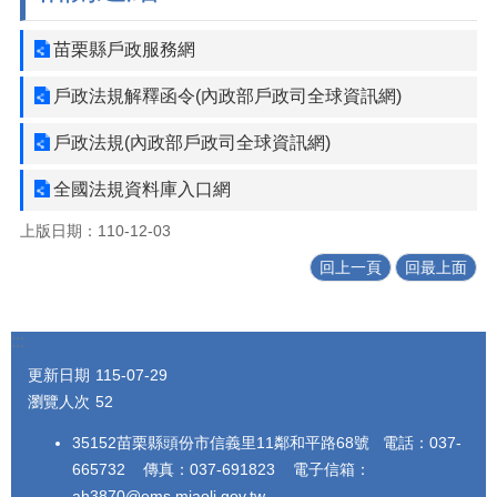
苗栗縣戶政服務網
戶政法規解釋函令(內政部戶政司全球資訊網)
戶政法規(內政部戶政司全球資訊網)
全國法規資料庫入口網
上版日期：110-12-03
回上一頁
回最上面
:::
更新日期
115-07-29
瀏覽人次
52
35152苗栗縣頭份市信義里11鄰和平路68號 電話：037-
665732 傳真：037-691823 電子信箱：
ah3870@ems.miaoli.gov.tw