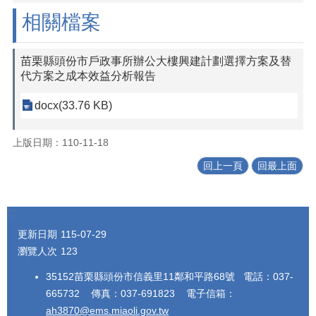
相關檔案
苗栗縣頭份市戶政事所辦公大樓興建計劃選擇方案及替
代方案之成本效益分析報告
docx(33.76 KB)
上版日期：110-11-18
回上一頁
回最上面
:::
更新日期
115-07-29
瀏覽人次
123
35152苗栗縣頭份市信義里11鄰和平路68號 電話：037-
665732 傳真：037-691823 電子信箱：
ah3870@ems.miaoli.gov.tw