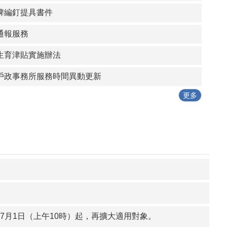
牌編釘提具書件
他。
通報服務
籍合一原則。
生育津貼實施辦法
務， 以免觸法受罰。
戶政事務所服務時間異動更新
本縣所轄18鄉鎮市戶政事務所，自即日起，受理假日預約結婚登記時，僅受理一方、雙方設籍於本縣或同時辦理遷入本所之民眾預約辦理，造成不便之處，敬請見諒。
更多
7月1日（上午10時）起，再擴大適用對象。