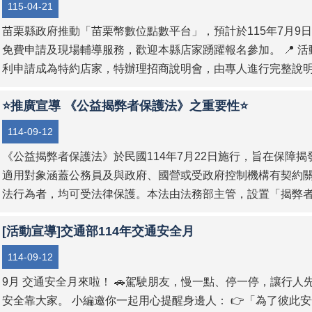
115-04-21
苗栗縣政府推動「苗栗幣數位點數平台」，預計於115年7月9
免費申請及現場輔導服務，歡迎本縣店家踴躍報名參加。 📍 
利申請成為特約店家，特辦理招商說明會，由專人進行完整說明與現
⭐推廣宣導 《公益揭弊者保護法》之重要性⭐
114-09-12
《公益揭弊者保護法》於民國114年7月22日施行，旨在保障
適用對象涵蓋公務員及與政府、國營或受政府控制機構有契約
法行為者，均可受法律保護。本法由法務部主管，設置「揭弊者保
[活動宣導]交通部114年交通安全月
114-09-12
9月 交通安全月來啦！ 🚗駕駛朋友，慢一點、停一停，讓行人
安全靠大家。 小編邀你一起用心提醒身邊人： 👉「為了彼此安