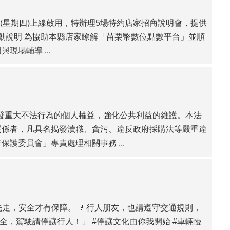
日(星期四)上線啟用，特辦理5場特約店家招商說明會，提供
活動說明 為協助本縣店家瞭解「苗栗幣數位點數平台」並順
場輔導 ...
揭發重大不法行為的個人權益，強化公共利益的維護。本法
關係者，凡具名揭發瀆職、貪污、違反政府採購法等嚴重違
護委員會」專責處理相關事務 ...
先走，安全才有保障。 🚶行人朋友，也請遵守交通規則，
全，駕駛請停讓行人！」 #停讓文化由你我開始 #車輛慢