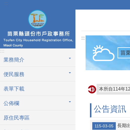
:::
跳到主要內容區塊
:::
:::
苗
業務簡介
便民服務
表單下載
本所自114年
專心過馬路，
公佈欄
公告資訊
車子在走，停
原住民專區
車輛主動停讓 
長期出
115-03-05