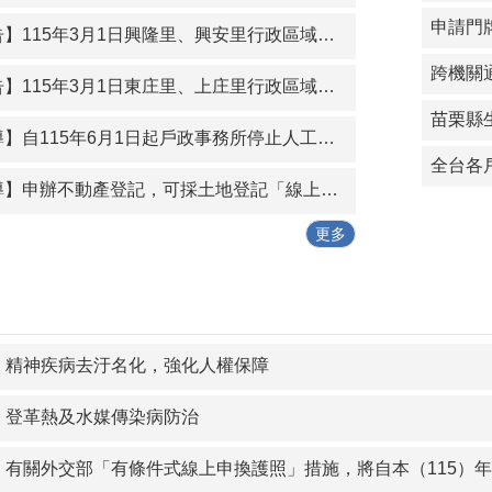
房子要記得釘掛門牌喔!
申請門
】115年3月1日興隆里、興安里行政區域新舊里鄰對照表
，去除汙名化與刻板印象，善待、體貼及體貼經期中的你、我、
跨機關
】115年3月1日東庄里、上庄里行政區域新舊里鄰對照表
為，為正確戶籍資料，請民眾依實際居住地遷徙戶籍，以符合人
苗栗縣
為，請勿於拍賣、房屋租賃網站及類此網站刊登「出租戶籍」等服
5年6月1日起戶政事務所停止人工受理「入出國自動查驗通關註冊服務」，歡迎民眾使用e-Gate閘道註冊服務。
全台各
申辦不動產登記，可採土地登記「線上聲明」替代臨櫃申請印鑑證明
解明日之渴
更多
】精神疾病去汙名化，強化人權保障
】登革熱及水媒傳染病防治
】有關外交部「有條件式線上申換護照」措施，將自本（115）年