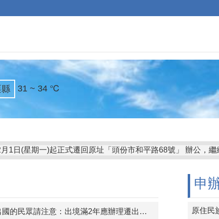
31 ~ 34 ℃
栗縣
12月1日(星期一)起正式遷回原址「頭份市和平路68號」 辦公，
不要滑手機
申
讓要有
行人專心通行
原住民
國的民眾請注意：出境滿2年應辦理遷出登記。