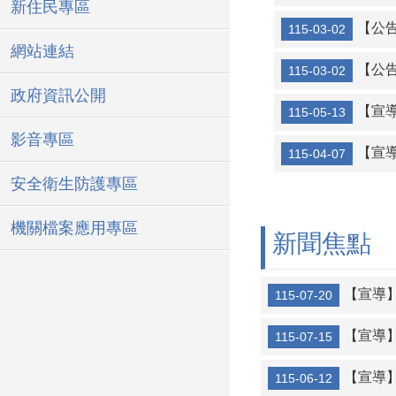
新住民專區
[宣導]鄉親的
【公告
115-03-02
宣導月經平權
網站連結
【公告
115-03-02
遷徙係事實行
政府資訊公開
遷徙係事實行
【宣導】自11
115-05-13
影音專區
【宣導】
115-04-07
節今日之水，
安全衛生防護專區
機關檔案應用專區
新聞焦點
【宣導
115-07-20
【宣導
115-07-15
【宣導
115-06-12