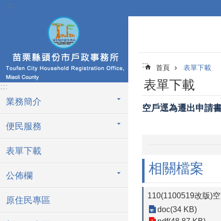
:::
跳到主要內容區塊
:::
首頁
表單下載
表單下載
:::
業務簡介
空戶逕為遷出申請
便民服務
表單下載
相關檔案
公佈欄
110(1100519改
原住民專區
doc(34 KB)