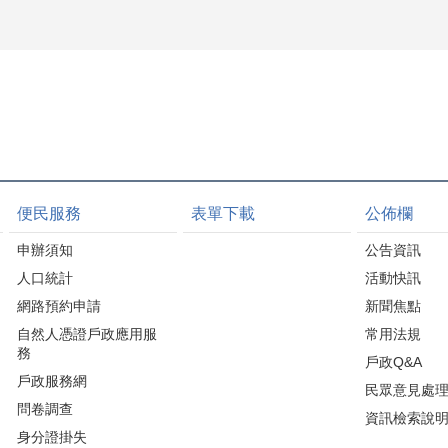
便民服務
表單下載
公佈欄
申辦須知
公告資訊
人口統計
活動快訊
網路預約申請
新聞焦點
自然人憑證戶政應用服
常用法規
務
戶政Q&A
戶政服務網
民眾意見處
問卷調查
資訊檢索說
身分證掛失